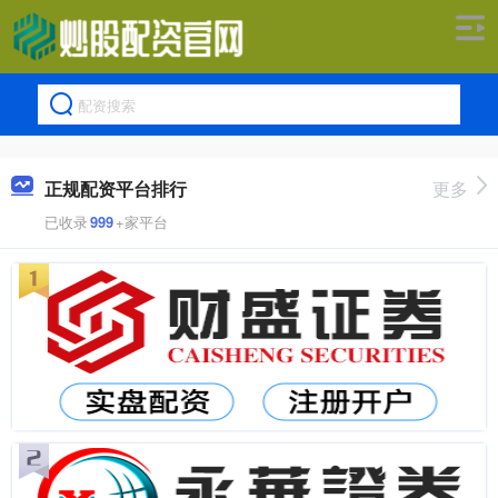
正规配资平台排行
更多
已收录
999
+家平台