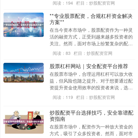
阅读：
194
栏目：
炒股配资官网
选择、操作流程、....
**专业股票配资，合规杠杆资金解决
方案**
在当今资本市场中，股票配资作为一种灵
活的融资方式，正受到越来越多投资者的
关注。然而，面对市场上纷繁复杂的配资
产品，如何选择合规、安全的杠杆资金解
阅读：
83
栏目：
炒股配资官网
决方案，成为投资....
股票杠杆网站｜安全配资平台推荐
在股票市场中，合理运用杠杆可以放大收
益，但风险也随之提升。对于想要通过配
资提升资金使用效率的投资者来说，选择
一个安全可靠的股票杠杆网站至关重要。
阅读：
119
栏目：
炒股配资官网
本文将为您梳理选....
炒股配资平台选择技巧，安全靠谱配
资指南
在股票市场中，配资作为一种放大资金的
方式，吸引了众多投资者。然而，面对市