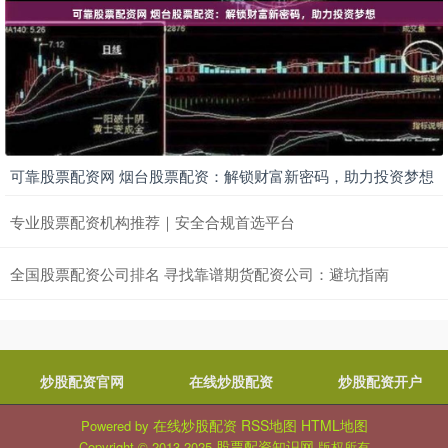
可靠股票配资网 烟台股票配资：解锁财富新密码，助力投资梦想
专业股票配资机构推荐｜安全合规首选平台
全国股票配资公司排名 寻找靠谱期货配资公司：避坑指南
炒股配资官网
在线炒股配资
炒股配资开户
在线炒股配资
RSS地图
HTML地图
Powered by
股票配资知识网
Copyright
© 2013-2025
版权所有