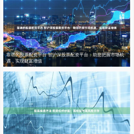
靠谱的股票配资平台 智沪深股票配资平台：助您把握市场机
遇，实现财富增值