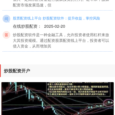
配资市场发展迅速，但
股票配资线上平台 炒股配资软件：提升收益，掌控风险
在线炒股配资
：
2025-02-20
炒股配资软件是一种金融工具，允许投资者使用杠杆来放
大其投资规模。通过配资股票配资线上平台，投资者可以
借入资金，从而增加其
靠谱的股票配资平台 智沪深股票配资平台：助您把握市场机
遇，实现财富增值
炒股配资开户
炒股配资官网
：
2025-06-10
在瞬息万变的资本市场靠谱的股票配资平台，把握机遇至
关重要。智沪深股票配资平台应运而生，为投资者提供杠
杆资金，放大投资收益