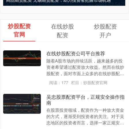
炒股配资
在线炒股
炒股配资
官网
配资
开户
在线炒股配资公司平台推荐
随着A股市场的持续活跃，越来越多的投
资者希望通过配资放大收益。然而在线炒
股配资，面对市面上众多的在线炒股配资
平台，如何选择一家安全、合规、服务优
阅读：
177
栏目：
炒股配资官网
质的公司成为关键....
吴忠股票配资平台，正规安全操作指
南
在股票投资领域，配资作为一种放大资金
的方式，逐渐受到投资者的关注。对于吴
忠地区的投资者而言，选择一家正规安全
的股票配资平台至关重要。本文将从平台