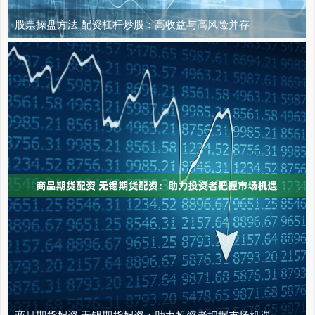
股票操盘方法 配资杠杆炒股：高收益与高风险并存
商品期货配资 无锡期货配资：助力投资者把握市场机遇